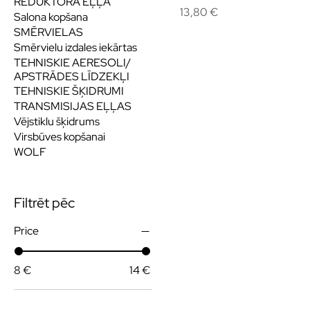
REDUKTORA EĻĻA
Cena
13,80 €
Salona kopšana
SMĒRVIELAS
Smērvielu izdales iekārtas
TEHNISKIE AERESOLI/
APSTRĀDES LĪDZEKĻI
TEHNISKIE ŠĶIDRUMI
TRANSMISIJAS EĻĻAS
Vējstiklu šķidrums
Virsbūves kopšanai
WOLF
Filtrēt pēc
Price
8 €
14 €