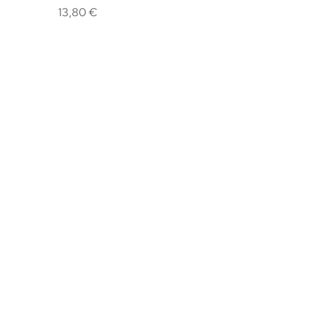
Cena
13,80 €