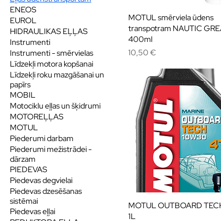
ENEOS
MOTUL smērviela ūdens
EUROL
transpotram NAUTIC GR
HIDRAULIKAS EĻĻAS
400ml
Instrumenti
Cena
10,50 €
Instrumenti - smērvielas
Līdzekļi motora kopšanai
Līdzekļi roku mazgāšanai un
papīrs
MOBIL
Motociklu eļļas un šķidrumi
MOTOREĻĻAS
MOTUL
Piederumi darbam
Piederumi mežistrādei -
dārzam
PIEDEVAS
Piedevas degvielai
Piedevas dzesēšanas
sistēmai
MOTUL OUTBOARD TEC
Piedevas eļļai
1L