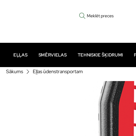
Meklēt preces
EĻĻAS
SMĒRVIELAS
TEHNISKIE ŠĶIDRUMI
Sākums
Eļļas ūdenstransportam