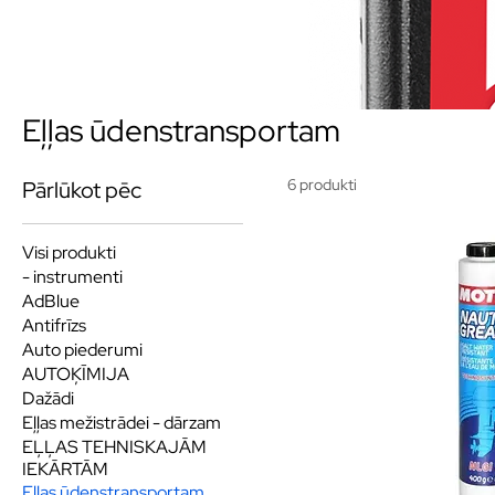
Eļļas ūdenstransportam
6 produkti
Pārlūkot pēc
Visi produkti
- instrumenti
AdBlue
Antifrīzs
Auto piederumi
AUTOĶĪMIJA
Dažādi
Eļļas mežistrādei - dārzam
EĻĻAS TEHNISKAJĀM
IEKĀRTĀM
Eļļas ūdenstransportam