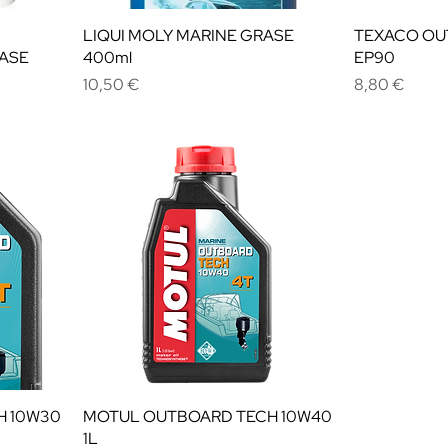
LIQUI MOLY MARINE GRASE
TEXACO OU
EASE
400ml
EP90
Cena
Cena
10,50 €
8,80 €
H 10W30
MOTUL OUTBOARD TECH 10W40
1L