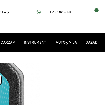
+371 22 018 444
ntakti
I/DĀRZAM
INSTRUMENTI
AUTOĶĪMIJA
DAŽĀDI