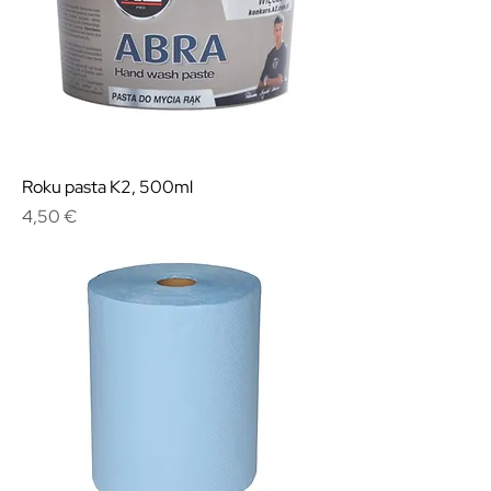
Roku pasta K2, 500ml
Cena
4,50 €