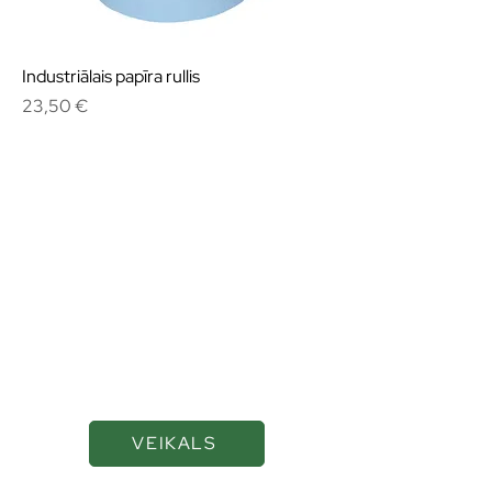
Industriālais papīra rullis
Cena
23,50 €
Kvalitatīvas eļļas un
smērvielas ilgākai
veiktspējai
VEIKALS