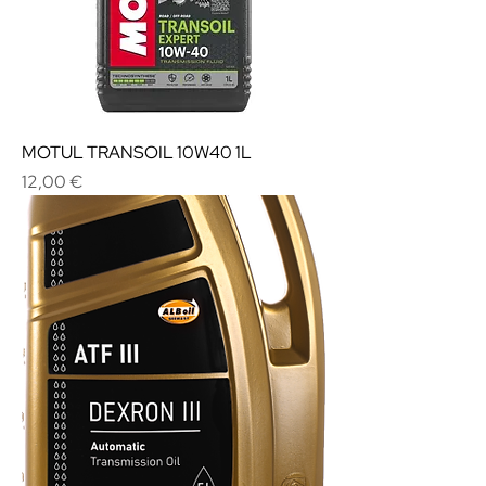
MOTUL TRANSOIL 10W40 1L
Cena
12,00 €