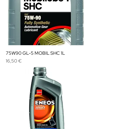
75W90 GL-5 MOBIL SHC 1L
Cena
16,50 €