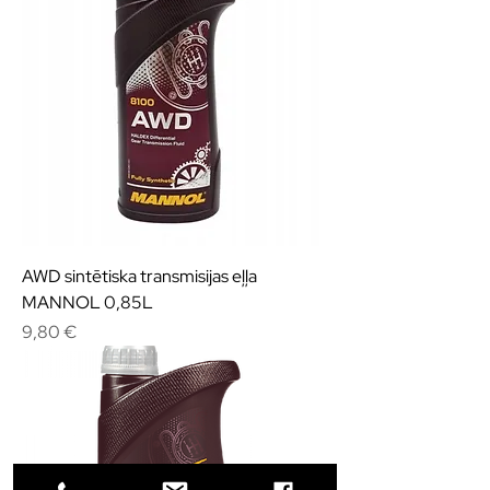
AWD sintētiska transmisijas eļļa
MANNOL 0,85L
Cena
9,80 €