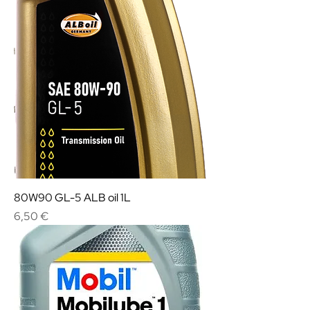
80W90 GL-5 ALB oil 1L
Cena
6,50 €