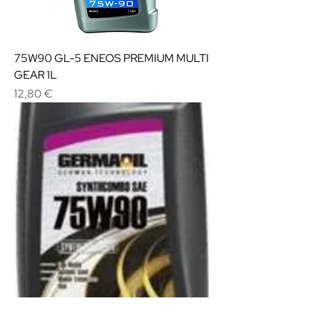
75W90 GL-5 ENEOS PREMIUM MULTI
GEAR 1L
Cena
12,80 €