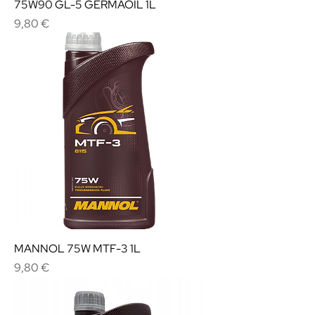
75W90 GL-5 GERMAOIL 1L
Cena
9,80 €
MANNOL 75W MTF-3 1L
Cena
9,80 €