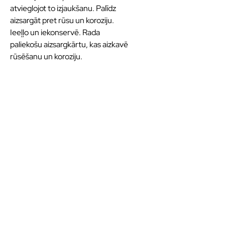
atvieglojot to izjaukšanu. Palīdz
aizsargāt pret rūsu un koroziju.
Ieeļļo un iekonservē. Rada
paliekošu aizsargkārtu, kas aizkavē
rūsēšanu un koroziju.
Kvalitatīvas eļļas un
smērvielas ilgākai
veiktspējai