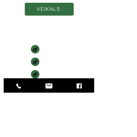
VEIKALS
Navigācija
SĀKUMS
VEIKALS
PAR MUMS
KONTAKTI
Kontakti
+371 22018444
+371 22018444