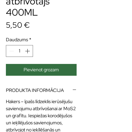
atbrīvotājs
400ML
Cena
5,50 €
Daudzums
*
Pievienot grozam
PRODUKTA INFORMĀCIJA
Hakers – īpašs līdzeklis ierūsējušu
savienojumu atbrīvošanai ar MoS2
un grafītu. Iespiežas korodējušos
un ieķīlējušos savienojumos,
atbrīvojot no ieķīlēšanās un