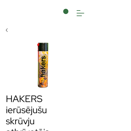
HAKERS
ierūsējušu
skrūvju