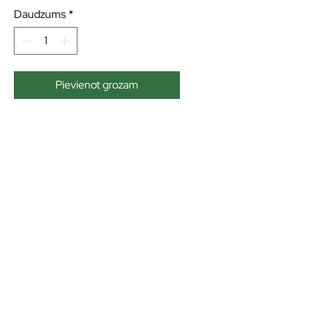
Daudzums
*
Pievienot grozam
Kvalitatīvas eļļas un
smērvielas ilgākai
veiktspējai