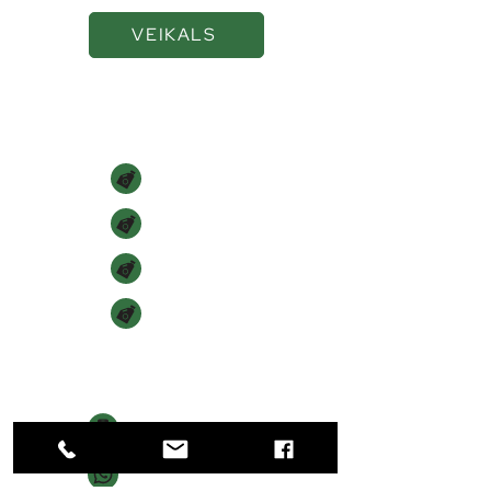
VEIKALS
Navigācija
SĀKUMS
VEIKALS
PAR MUMS
KONTAKTI
Kontakti
+371 22018444
+371 22018444