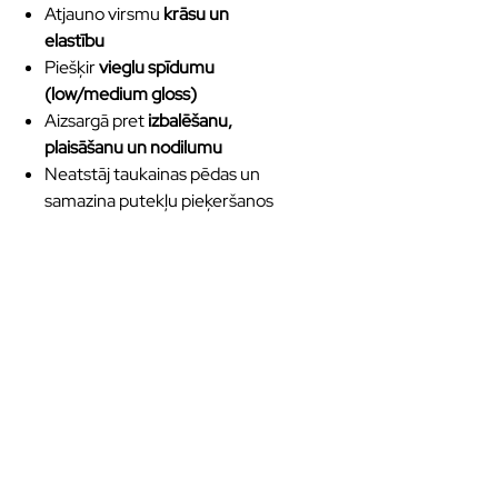
Atjauno virsmu
krāsu un
elastību
Piešķir
vieglu spīdumu
(low/medium gloss)
Aizsargā pret
izbalēšanu,
plaisāšanu un nodilumu
Neatstāj taukainas pēdas un
samazina putekļu pieķeršanos
Kvalitatīvas eļļas un