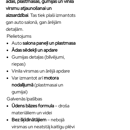
ādas, plastmasas, gumijas un vinila
virsmu atjaunošanai un
aizsardzībai
. Tas tiek plaši izmantots
gan auto salonā, gan ārējām
detaļām.
Pielietojums
Auto
salona paneļi un plastmasa
Ādas sēdekļi un apdare
Gumijas detaļas (blīvējumi,
riepas)
Vinila virsmas un ārējā apdare
Var izmantot arī
motora
nodalījumā
(plastmasai un
gumijai)
Galvenās īpašības
Ūdens bāzes formula
– droša
materiāliem un videi
Bez šķīdinātājiem
– nebojā
virsmas un neatstāj kaitīgu plēvi