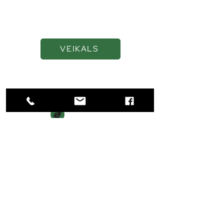
smērvielas ilgākai
veiktspējai
VEIKALS
Navigācija
SĀKUMS
VEIKALS
PAR MUMS
KONTAKTI
Kontakti