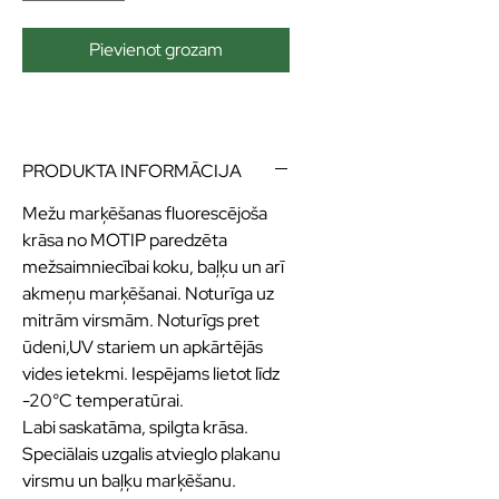
Pievienot grozam
PRODUKTA INFORMĀCIJA
Mežu marķēšanas fluorescējoša
krāsa no MOTIP paredzēta
mežsaimniecībai koku, baļķu un arī
akmeņu marķēšanai. Noturīga uz
mitrām virsmām. Noturīgs pret
ūdeni,UV stariem un apkārtējās
vides ietekmi. Iespējams lietot līdz
-20°C temperatūrai.
Labi saskatāma, spilgta krāsa.
Speciālais uzgalis atvieglo plakanu
virsmu un baļķu marķēšanu.