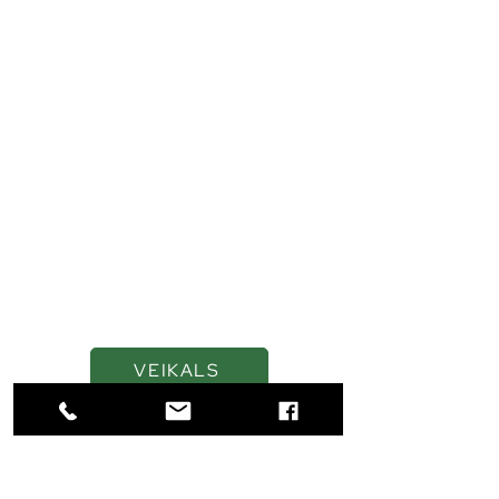
Kvalitatīvas eļļas un
smērvielas ilgākai
veiktspējai
VEIKALS
Navigācija