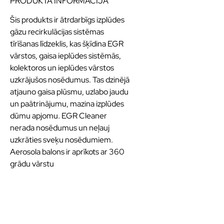
PRODUKTA INFORMĀCIJA
Šis produkts ir ātrdarbīgs izplūdes
gāzu recirkulācijas sistēmas
tīrīšanas līdzeklis, kas šķīdina EGR
vārstos, gaisa ieplūdes sistēmās,
kolektoros un ieplūdes vārstos
uzkrājušos nosēdumus. Tas dzinējā
atjauno gaisa plūsmu, uzlabo jaudu
un paātrinājumu, mazina izplūdes
dūmu apjomu. EGR Cleaner
nerada nosēdumus un neļauj
uzkrāties sveķu nosēdumiem.
Aerosola balons ir aprīkots ar 360
grādu vārstu