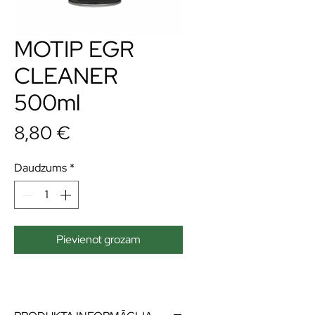
MOTIP EGR
CLEANER
500ml
Cena
8,80 €
Daudzums
*
Pievienot grozam