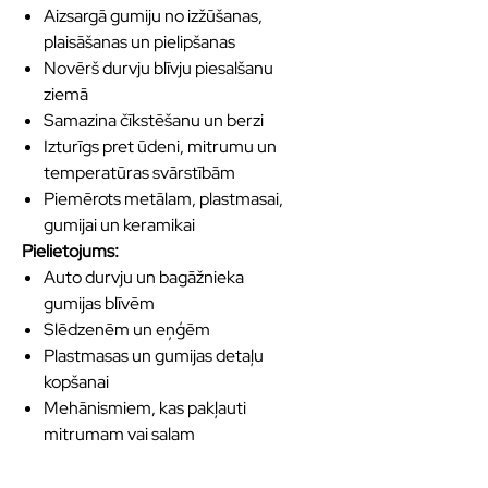
Aizsargā gumiju no izžūšanas,
plaisāšanas un pielipšanas
Novērš durvju blīvju piesalšanu
ziemā
Samazina čīkstēšanu un berzi
Izturīgs pret ūdeni, mitrumu un
temperatūras svārstībām
Piemērots metālam, plastmasai,
gumijai un keramikai
Pielietojums:
Auto durvju un bagāžnieka
gumijas blīvēm
Slēdzenēm un eņģēm
Plastmasas un gumijas detaļu
kopšanai
Mehānismiem, kas pakļauti
mitrumam vai salam