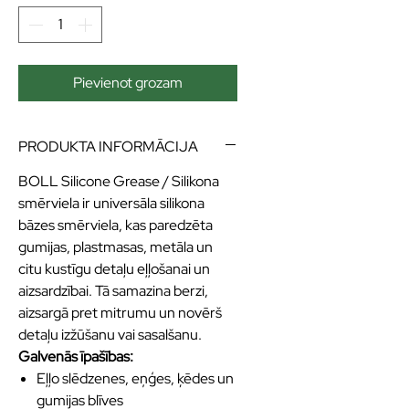
Pievienot grozam
PRODUKTA INFORMĀCIJA
BOLL Silicone Grease / Silikona
smērviela ir universāla silikona
bāzes smērviela, kas paredzēta
gumijas, plastmasas, metāla un
citu kustīgu detaļu eļļošanai un
aizsardzībai. Tā samazina berzi,
aizsargā pret mitrumu un novērš
detaļu izžūšanu vai sasalšanu.
Galvenās īpašības:
Eļļo slēdzenes, eņģes, ķēdes un
gumijas blīves