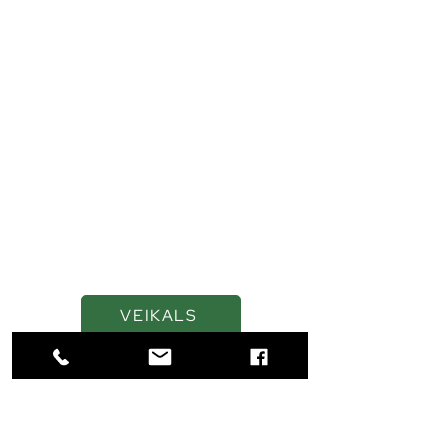
Kvalitatīvas eļļas un
smērvielas ilgākai
veiktspējai
VEIKALS
Navigācija
SĀKUMS