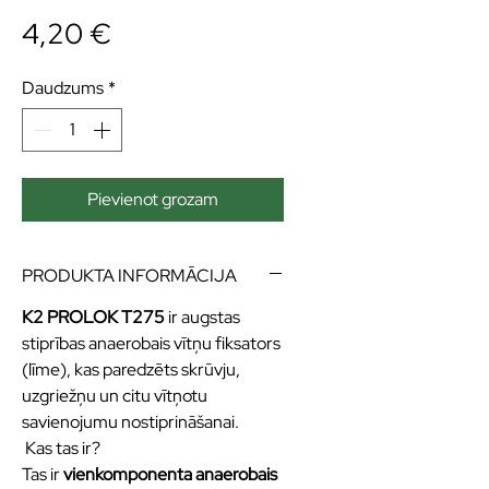
Cena
4,20 €
Daudzums
*
Pievienot grozam
PRODUKTA INFORMĀCIJA
K2 PROLOK T275
ir augstas
stiprības anaerobais vītņu fiksators
(līme), kas paredzēts skrūvju,
uzgriežņu un citu vītņotu
savienojumu nostiprināšanai.
Kas tas ir?
Tas ir
vienkomponenta anaerobais