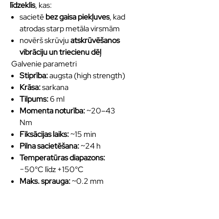
līdzeklis
, kas:
sacietē
bez gaisa piekļuves
, kad
atrodas starp metāla virsmām
novērš skrūvju
atskrūvēšanos
vibrāciju un triecienu dēļ
Galvenie parametri
Stiprība:
augsta (high strength)
Krāsa:
sarkana
Tilpums:
6 ml
Momenta noturība:
~20–43
Nm
Fiksācijas laiks:
~15 min
Pilna sacietēšana:
~24 h
Temperatūras diapazons:
−50°C līdz +150°C
Maks. sprauga:
~0.2 mm