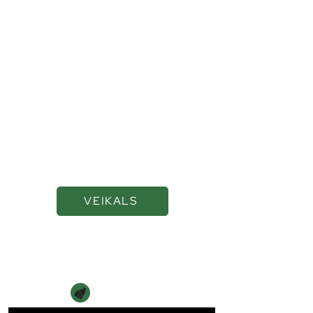
Kvalitatīvas eļļas un
smērvielas ilgākai
veiktspējai
VEIKALS
Navigācija
SĀKUMS