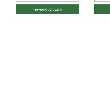
Pievienot grozam
Kvalitatīvas eļļas un
smērvielas ilgākai