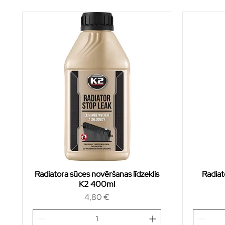
Radiatora sūces novēršanas līdzeklis
Radiat
K2 400ml
Cena
4,80 €