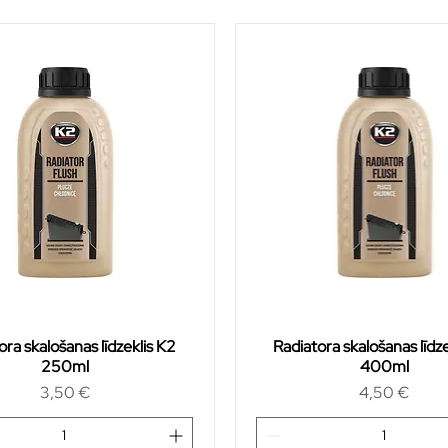
ora skalošanas līdzeklis K2
Radiatora skalošanas līdz
250ml
400ml
Cena
Cena
3,50 €
4,50 €