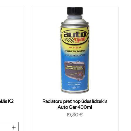
eklis K2
Radiatoru pret noplūdes līdzeklis
Auto Gar 400ml
Cena
19,80 €