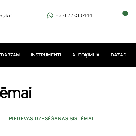
+371 22 018 444
ntakti
I/DĀRZAM
INSTRUMENTI
AUTOĶĪMIJA
DAŽĀDI
tēmai
PIEDEVAS DZESĒŠANAS SISTĒMAI