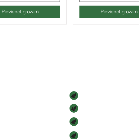
Pievienot grozam
Pievienot grozam
Navigācija
SĀKUMS
VEIKALS
PAR MUMS
KONTAKTI