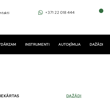
+371 22 018 444
ntakti
I/DĀRZAM
INSTRUMENTI
AUTOĶĪMIJA
DAŽĀDI
 IEKĀRTAS
DAŽĀDI