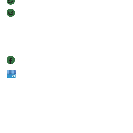
+371 22018444
wmore@inbox.lv
Adrese: Ainažu iela 6 Valmiera, LV-4201
W-MORE, SIA
Reģ. Nr. 40203635712
Seko mums
Izstrāde