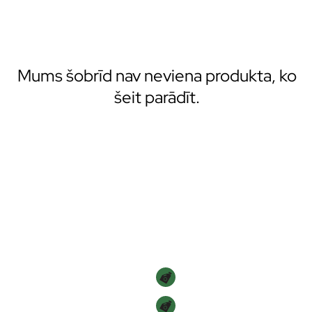
Mums šobrīd nav neviena produkta, ko
šeit parādīt.
Navigācija
SĀKUMS
VEIKALS