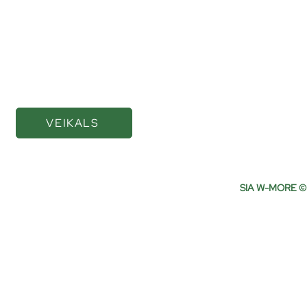
Kvalitatīvas eļļas un
smērvielas ilgākai
veiktspējai
VEIKALS
Privātuma politika
Piegāde un apmaksa
SIA W-MORE ©