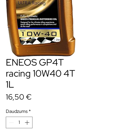
ENEOS GP4T
racing 10W40 4T
1L
Cena
16,50 €
Daudzums
*