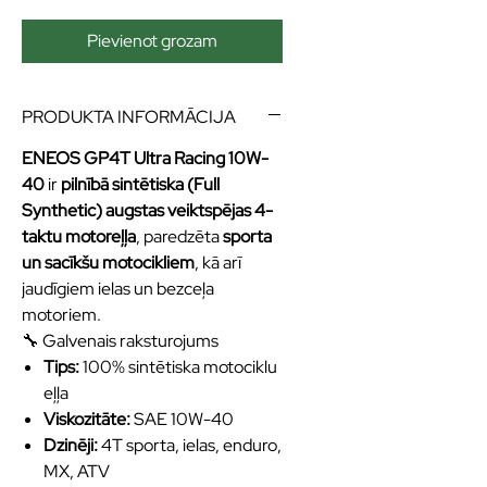
Pievienot grozam
PRODUKTA INFORMĀCIJA
ENEOS GP4T Ultra Racing 10W-
40
ir
pilnībā sintētiska (Full
Synthetic) augstas veiktspējas 4-
taktu motoreļļa
, paredzēta
sporta
un sacīkšu motocikliem
, kā arī
jaudīgiem ielas un bezceļa
motoriem.
🔧 Galvenais raksturojums
Tips:
100% sintētiska motociklu
eļļa
Viskozitāte:
SAE 10W-40
Dzinēji:
4T sporta, ielas, enduro,
MX, ATV