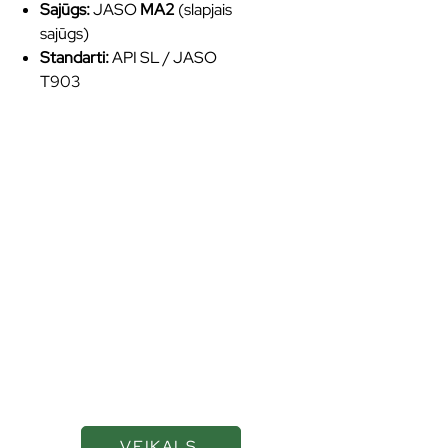
Sajūgs:
JASO
MA2
(slapjais
sajūgs)
Standarti:
API SL / JASO
T903
Kvalitatīvas eļļas un
smērvielas ilgākai
veiktspējai
VEIKALS