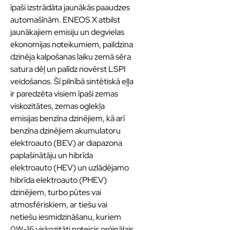
īpaši izstrādāta jaunākās paaudzes
automašīnām. ENEOS X atbilst
jaunākajiem emisiju un degvielas
ekonomijas noteikumiem, paildzina
dzinēja kalpošanas laiku zemā sēra
satura dēļ un palīdz novērst LSPI
veidošanos. Šī pilnībā sintētiskā eļļa
ir paredzēta visiem īpaši zemas
viskozitātes, zemas oglekļa
emisijas benzīna dzinējiem, kā arī
benzīna dzinējiem akumulatoru
elektroauto (BEV) ar diapazona
paplašinātāju un hibrīda
elektroauto (HEV) un uzlādējamo
hibrīda elektroauto (PHEV)
dzinējiem, turbo pūtes vai
atmosfēriskiem, ar tiešu vai
netiešu iesmidzināšanu, kuriem
0W-16 viskozitāti noteicis orģinālais