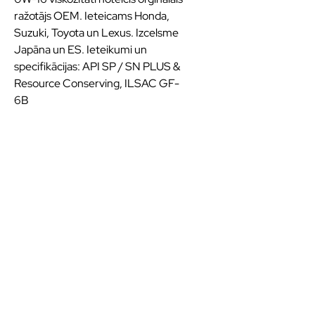
ražotājs OEM. Ieteicams Honda,
Suzuki, Toyota un Lexus. Izcelsme
Japāna un ES. Ieteikumi un
specifikācijas: API SP / SN PLUS &
Resource Conserving, ILSAC GF-
6B
Kvalitatīvas eļļas un
smērvielas ilgākai
veiktspējai