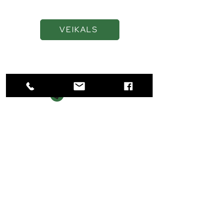
VEIKALS
Navigācija
SĀKUMS
VEIKALS
PAR MUMS
KONTAKTI
Kontakti
+371 22018444