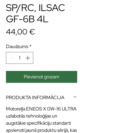
SP/RC, ILSAC
GF-6B 4L
Cena
44,00 €
Daudzums
*
Pievienot grozam
PRODUKTA INFORMĀCIJA
Motoreļļa ENEOS X 0W-16 ULTRA
uzlabotās tehnoloģijas un
augstākie specifikāciju standarti
apvienoti jaunā produktu sērijā, kas