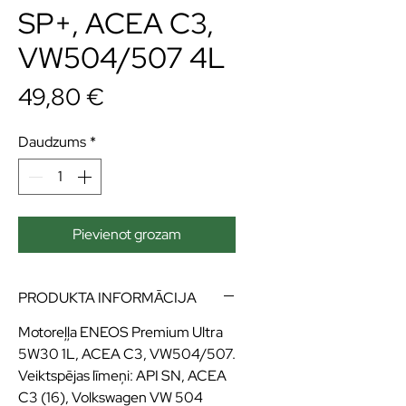
SP+, ACEA C3,
VW504/507 4L
Cena
49,80 €
Daudzums
*
Pievienot grozam
PRODUKTA INFORMĀCIJA
Motoreļļa ENEOS Premium Ultra
5W30 1L, ACEA C3, VW504/507.
Veiktspējas līmeņi: API SN, ACEA
C3 (16), Volkswagen VW 504