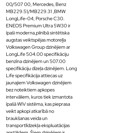
00/507 00, Mercedes, Benz
MB229.51/MB229.31 ,BMW
LongLife-04, Porsche C30.
ENEOS Premium Ultra 5W30 ir
īpaši moderna,pilnībā sintētiska
augstas veiktspējas motoreļļa
Volkswagen Group dzinējiem ar
LongLife 504.00 specifikāciju
benzīna dzinējiem un 507.00
specifikāciju dīzeļa dzinējiem. Long
Life specifikācija attiecas uz
jaunajiem Volkswagen dzinējiem
bez noteiktiem apkopes
intervāliem, kuros tiek izmantota
īpašā WIV sistēma, kas pieprasa
veikt apkopi atkarībā no
braukšanas veida un
transportlīdzekļa ekspluatācijas
apstākļiem. Šiem dzinējiem ir