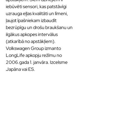
iebūvēti sensori, kas patstāvīgi
uzrauga eļļas kvalitāti un līmeni,
ļaujot īpašniekam izbaudīt
bezrūpīgu un drošu braukšanu un
ilgākus apkopes intervālus
(atkarībā no apstākļiem).
Volkswagen Group izmanto
LongLife apkopju režīmu no
2006.gada 1. janvāra. Izcelsme
Japāna vai ES.