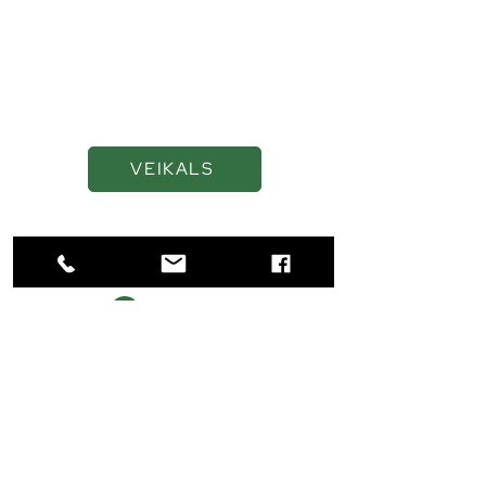
Kvalitatīvas eļļas un
smērvielas ilgākai
veiktspējai
VEIKALS
Navigācija
SĀKUMS
VEIKALS
PAR MUMS
KONTAKTI