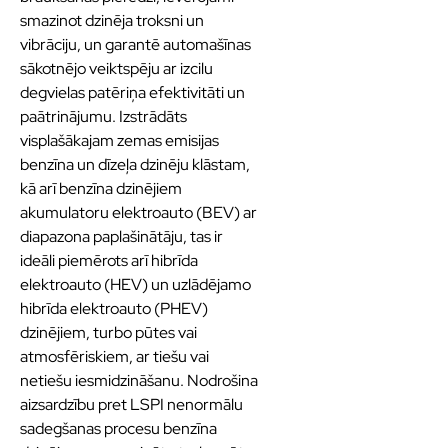
smazinot dzinēja troksni un
vibrāciju, un garantē automašīnas
sākotnējo veiktspēju ar izcilu
degvielas patēriņa efektivitāti un
paātrinājumu. Izstrādāts
visplašākajam zemas emisijas
benzīna un dīzeļa dzinēju klāstam,
kā arī benzīna dzinējiem
akumulatoru elektroauto (BEV) ar
diapazona paplašinātāju, tas ir
ideāli piemērots arī hibrīda
elektroauto (HEV) un uzlādējamo
hibrīda elektroauto (PHEV)
dzinējiem, turbo pūtes vai
atmosfēriskiem, ar tiešu vai
netiešu iesmidzināšanu. Nodrošina
aizsardzību pret LSPI nenormālu
sadegšanas procesu benzīna