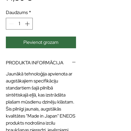
Daudzums
*
Pievienot grozam
PRODUKTA INFORMĀCIJA
Jaunākā tehnoloģija apvienota ar
augstākajiem specifikāciju
standartiem šajā pilnībā
sintētiskajā eļļā, kas izstrādāta
plašam mūsdienu dzinēju klāstam.
Šis pilnīgi jaunais, augstākās
kvalitātes "Made in Japan" ENEOS
produkts nodrošina izcilu
braukšanas pieredzi, ievērojami