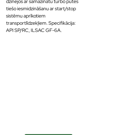
dzinējos ar samazinātu turbo pūtes
tiešo iesmidzināšanu ar start/stop
sistēmu aprīkotiem
transportlīdzekļiem. Specifikācija:
API SP/RC, ILSAC GF-6A.
Kvalitatīvas eļļas un
smērvielas ilgākai
veiktspējai