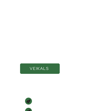
Kvalitatīvas eļļas un
smērvielas ilgākai
veiktspējai
VEIKALS
Navigācija
SĀKUMS