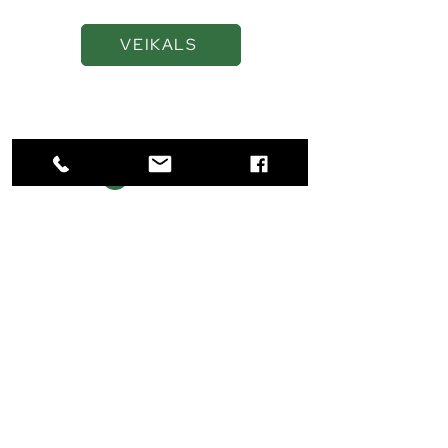
VEIKALS
Navigācija
SĀKUMS
VEIKALS
PAR MUMS
KONTAKTI
Kontakti
+371 22018444
+371 22018444