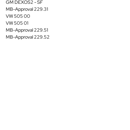
GM DEXOS2 - SF
MB-Approval 229.31
VW 505 00
VW 505 01
MB-Approval 229.51
MB-Approval 229.52
Kvalitatīvas eļļas un
smērvielas ilgākai
veiktspējai