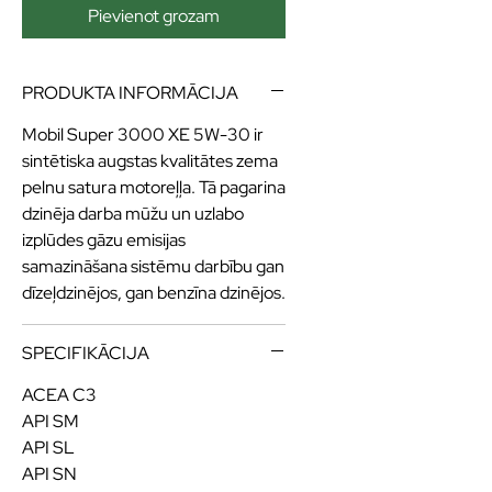
Pievienot grozam
PRODUKTA INFORMĀCIJA
Mobil Super 3000 XE 5W-30 ir
sintētiska augstas kvalitātes zema
pelnu satura motoreļļa. Tā pagarina
dzinēja darba mūžu un uzlabo
izplūdes gāzu emisijas
samazināšana sistēmu darbību gan
dīzeļdzinējos, gan benzīna dzinējos.
SPECIFIKĀCIJA
ACEA C3
API SM
API SL
API SN