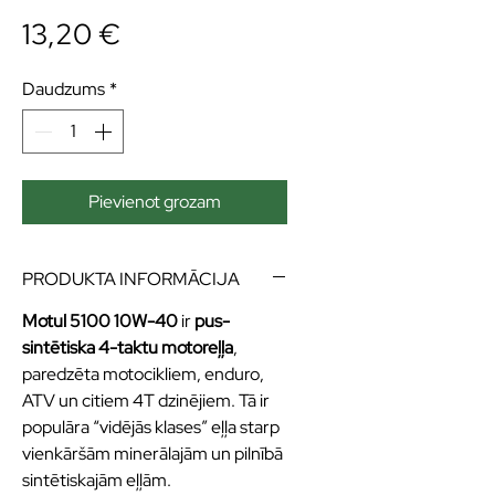
Cena
13,20 €
Daudzums
*
Pievienot grozam
PRODUKTA INFORMĀCIJA
Motul 5100 10W-40
ir
pus-
sintētiska 4-taktu motoreļļa
,
paredzēta motocikliem, enduro,
ATV un citiem 4T dzinējiem. Tā ir
populāra “vidējās klases” eļļa starp
vienkāršām minerālajām un pilnībā
sintētiskajām eļļām.