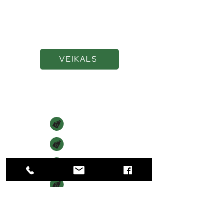
smērvielas ilgākai
veiktspējai
VEIKALS
Navigācija
SĀKUMS
VEIKALS
PAR MUMS
KONTAKTI
Kontakti