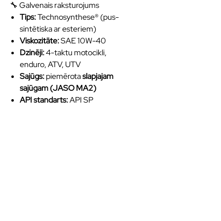
🔧 Galvenais raksturojums
Tips:
Technosynthese® (pus-
sintētiska ar esteriem)
Viskozitāte:
SAE 10W-40
Dzinēji:
4-taktu motocikli,
enduro, ATV, UTV
Sajūgs:
piemērota
slapjajam
sajūgam (JASO MA2)
API standarts:
API SP
Kvalitatīvas eļļas un