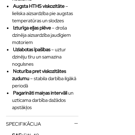
Augsta HTHS viskozitāte
–
lieliska aizsardzība pie augstas
temperatūras un slodzes
Izturīga eļļas plēve
– droša
dzinēja aizsardzība jaudīgiem
motoriem
Uzlabotas īpašības
– uztur
dzinēju tīru un samazina
nogulsnes
Noturība pret viskozitātes
zudumu
– stabila darbība ilgākā
periodā
Pagarināti maiņas intervāli
un
uzticama darbība dažādos
apstākļos
SPECIFIKĀCIJA