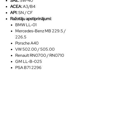
SAE:
5W-40
ACEA:
A3/B4
API:
SN / CF
Ražotāju apstiprinājumi:
BMW LL-01
Mercedes-Benz MB 229.5 /
226.5
Porsche A40
VW 502.00 / 505.00
Renault RN0700 / RN0710
GM LL-B-025
PSA B71 2296