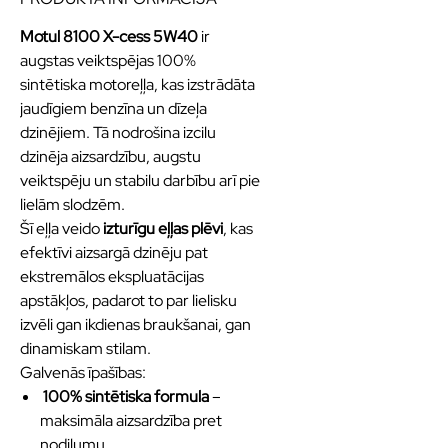
Motul 8100 X-cess 5W40
ir
augstas veiktspējas 100%
sintētiska motoreļļa, kas izstrādāta
jaudīgiem benzīna un dīzeļa
dzinējiem. Tā nodrošina izcilu
dzinēja aizsardzību, augstu
veiktspēju un stabilu darbību arī pie
lielām slodzēm.
Šī eļļa veido
izturīgu eļļas plēvi
, kas
efektīvi aizsargā dzinēju pat
ekstremālos ekspluatācijas
apstākļos, padarot to par lielisku
izvēli gan ikdienas braukšanai, gan
dinamiskam stilam.
Galvenās īpašības:
100% sintētiska formula
–
maksimāla aizsardzība pret
nodilumu