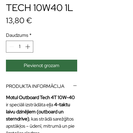
TECH 10W40 1L
Cena
13,80 €
Daudzums
*
Pievienot grozam
PRODUKTA INFORMĀCIJA
Motul Outboard Tech 4T 10W-40
ir speciāli izstrādāta eļļa
4-taktu
laivu dzinējiem (outboard un
sterndrive)
, kas strādā sarežģītos
apstākļos – ūdenī, mitrumā un pie