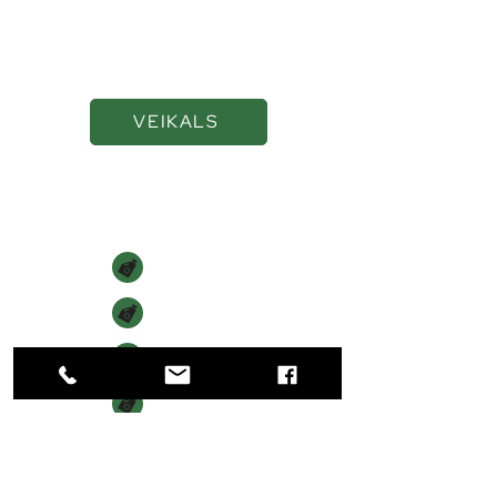
smērvielas ilgākai
veiktspējai
VEIKALS
Navigācija
SĀKUMS
VEIKALS
PAR MUMS
KONTAKTI
Kontakti