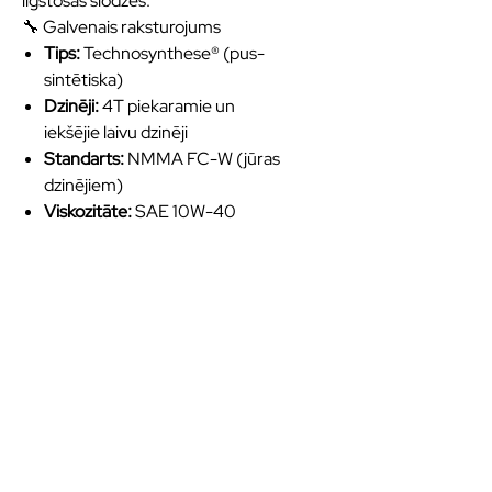
ilgstošas slodzes.
🔧 Galvenais raksturojums
Tips:
Technosynthese® (pus-
sintētiska)
Dzinēji:
4T piekaramie un
iekšējie laivu dzinēji
Standarts:
NMMA FC-W (jūras
dzinējiem)
Viskozitāte:
SAE 10W-40
Kvalitatīvas eļļas un