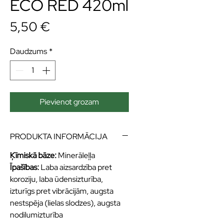
ECO RED 420ml
Cena
5,50 €
Daudzums
*
Pievienot grozam
PRODUKTA INFORMĀCIJA
Ķīmiskā bāze:
Minerāleļļa
Īpašības:
Laba aizsardzība pret
koroziju, laba ūdensizturība,
izturīgs pret vibrācijām, augsta
nestspēja (lielas slodzes), augsta
nodilumizturība