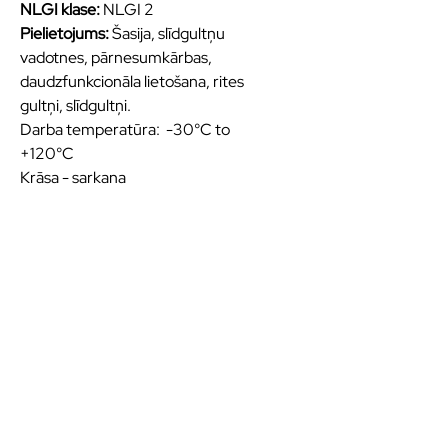
NLGI klase:
NLGI 2
Pielietojums:
Šasija, slīdgultņu
vadotnes, pārnesumkārbas,
daudzfunkcionāla lietošana, rites
gultņi, slīdgultņi.
Darba temperatūra: -30°C to
+120°C
Krāsa - sarkana
Kvalitatīvas eļļas un
smērvielas ilgākai