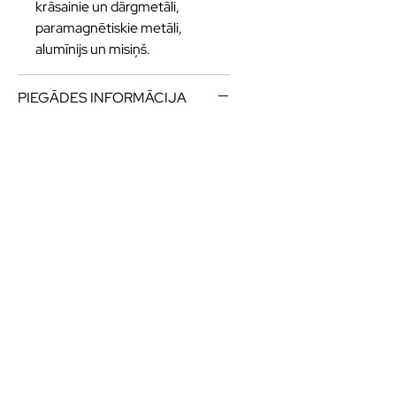
krāsainie un dārgmetāli,
paramagnētiskie metāli,
alumīnijs un misiņš.
PIEGĀDES INFORMĀCIJA
Kvalitatīvas eļļas un
smērvielas ilgākai
veiktspējai