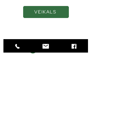
VEIKALS
Navigācija
SĀKUMS
VEIKALS
PAR MUMS
KONTAKTI
Kontakti
+371 22018444
+371 22018444