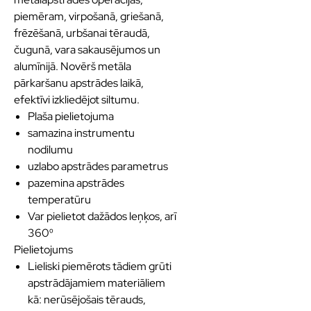
piemēram, virpošanā, griešanā,
frēzēšanā, urbšanai tēraudā,
čugunā, vara sakausējumos un
alumīnijā. Novērš metāla
pārkaršanu apstrādes laikā,
efektīvi izkliedējot siltumu.
Plaša pielietojuma
samazina instrumentu
nodilumu
uzlabo apstrādes parametrus
pazemina apstrādes
temperatūru
Var pielietot dažādos leņķos, arī
360⁰
Pielietojums
Lieliski piemērots tādiem grūti
apstrādājamiem materiāliem
kā: nerūsējošais tērauds,