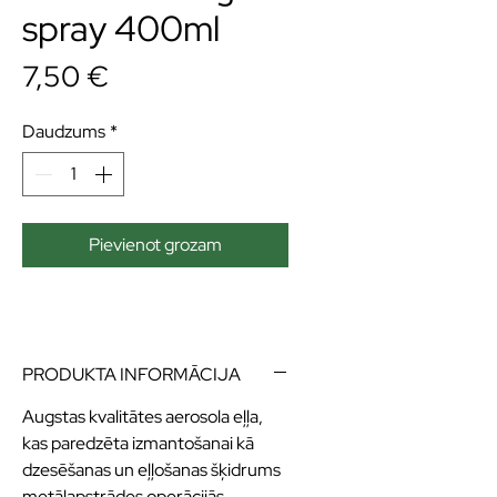
spray 400ml
Cena
7,50 €
Daudzums
*
Pievienot grozam
PRODUKTA INFORMĀCIJA
Augstas kvalitātes aerosola eļļa,
kas paredzēta izmantošanai kā
dzesēšanas un eļļošanas šķidrums
metālapstrādes operācijās,