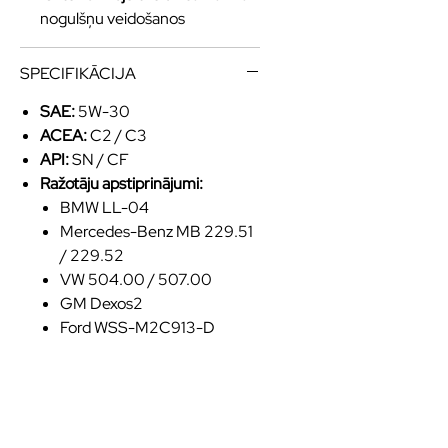
nogulšņu veidošanos
SPECIFIKĀCIJA
SAE:
5W-30
ACEA:
C2 / C3
API:
SN / CF
Ražotāju apstiprinājumi:
BMW LL-04
Mercedes-Benz MB 229.51
/ 229.52
VW 504.00 / 507.00
GM Dexos2
Ford WSS-M2C913-D