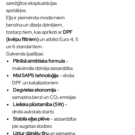
sarežģītos ekspluatācijas
apstākļos.
Eļļa ir piemērota moderniem
benzīna un dīzeļa dzinējiem,
tostarp tiem, kas aprīkoti ar
DPF
(kvēpu filtriem)
un atbilst Euro 4, 5
un 6 standartiem.
Galvenās īpašības:
Pilnībā sintētiska formula
–
maksimāla dzinēja aizsardzība
Mid SAPS tehnoloģija
– droša
DPF un katalizatoriem
Degvielas ekonomija
–
samazina berzi un CO₂ emisijas
Lieliska plūstamība (5W)
–
drošs aukstais starts
Stabila eļļas plēve
– aizsardzība
pie augstas slodzes
Uztur dzinēju tīru
un samazina