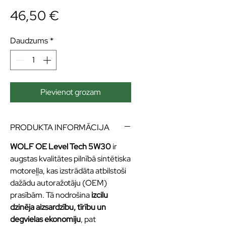
Cena
46,50 €
Daudzums
*
Pievienot grozam
PRODUKTA INFORMĀCIJA
WOLF OE Level Tech 5W30
ir
augstas kvalitātes pilnībā sintētiska
motoreļļa, kas izstrādāta atbilstoši
dažādu autoražotāju (OEM)
prasībām. Tā nodrošina
izcilu
dzinēja aizsardzību, tīrību un
degvielas ekonomiju
, pat